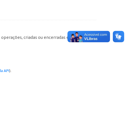
e operações, criadas ou encerradas em cada
a API
).