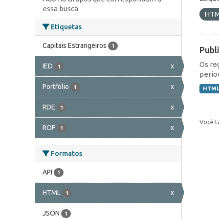
essa busca
HT
Etiquetas
Capitais Estrangeiros
1
Publ
Os re
IED
x
1
perío
Portfólio
x
1
HTM
RDE
x
1
Você t
ROF
x
1
Formatos
API
1
HTML
x
1
JSON
1