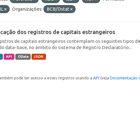
ML
Organizações:
BCB/Dstat
icação dos registros de capitais estrangeiros
gistros de capitais estrangeiros contemplam os seguintes tipos d
do data-base, no âmbito do sistema de Registro Declaratório...
L
API
OData
JSON
ambém pode ter acesso a esses registros usando a
API
(veja
Documentação d