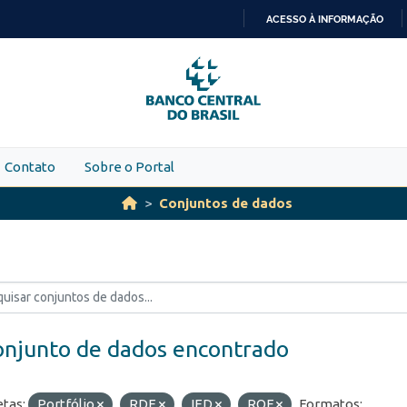
ACESSO À INFORMAÇÃO
IR
PARA
O
CONTEÚDO
Contato
Sobre o Portal
Conjuntos de dados
onjunto de dados encontrado
etas:
Portfólio
RDE
IED
ROF
Formatos: