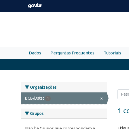
Skip to main content
Dados
Perguntas Frequentes
Tutoriais
Organizações
BCB/Dstat
x
1
1 c
Grupos
Etiqu
Não há Grupos que correspondam a