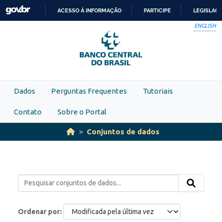
Skip to main content
ACESSO À INFORMAÇÃO
PARTICIPE
LEGISLAÇ
IR
ENGLISH
PARA
O
CONTEÚDO
Dados
Perguntas Frequentes
Tutoriais
Contato
Sobre o Portal
Conjuntos de dados
Ordenar por