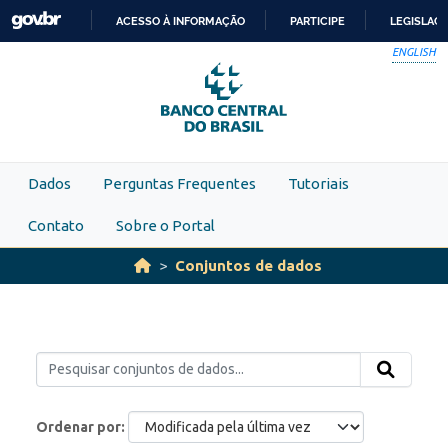
Skip to main content
ACESSO À INFORMAÇÃO
PARTICIPE
LEGISLAÇ
IR
ENGLISH
PARA
O
CONTEÚDO
Dados
Perguntas Frequentes
Tutoriais
Contato
Sobre o Portal
Conjuntos de dados
Ordenar por