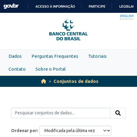
Skip to main content
ACESSO À INFORMAÇÃO
PARTICIPE
LEGISLAÇ
IR
ENGLISH
PARA
O
CONTEÚDO
Dados
Perguntas Frequentes
Tutoriais
Contato
Sobre o Portal
Conjuntos de dados
Ordenar por