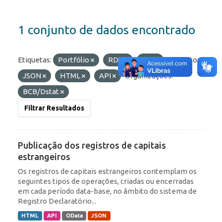
1 conjunto de dados encontrado
Etiquetas:
Portfólio
RDE
IED
Formatos:
JSON
HTML
API
Organizações:
BCB/Dstat
Filtrar Resultados
Publicação dos registros de capitais
estrangeiros
Os registros de capitais estrangeiros contemplam os
seguintes tipos de operações, criadas ou encerradas
em cada período data-base, no âmbito do sistema de
Registro Declaratório...
HTML
API
OData
JSON