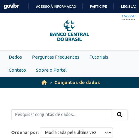
Skip to main content
ACESSO À INFORMAÇÃO
PARTICIPE
LEGISLAÇ
IR
ENGLISH
PARA
O
CONTEÚDO
Dados
Perguntas Frequentes
Tutoriais
Contato
Sobre o Portal
Conjuntos de dados
Ordenar por