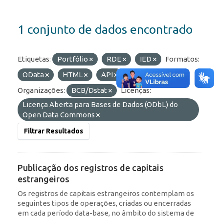
1 conjunto de dados encontrado
Etiquetas:
Portfólio
RDE
IED
Formatos:
OData
HTML
API
JSON
Organizações:
BCB/Dstat
Licenças:
Licença Aberta para Bases de Dados (ODbL) do
Open Data Commons
Filtrar Resultados
Publicação dos registros de capitais
estrangeiros
Os registros de capitais estrangeiros contemplam os
seguintes tipos de operações, criadas ou encerradas
em cada período data-base, no âmbito do sistema de