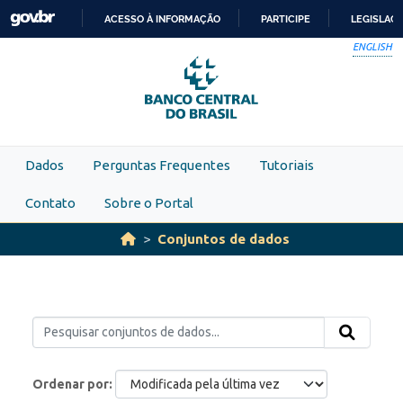
Skip to main content
ACESSO À INFORMAÇÃO
PARTICIPE
LEGISLAÇ
IR
ENGLISH
PARA
O
CONTEÚDO
Dados
Perguntas Frequentes
Tutoriais
Contato
Sobre o Portal
Conjuntos de dados
Ordenar por