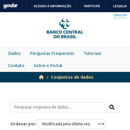
Skip to main content
ACESSO À INFORMAÇÃO
PARTICIPE
LEGISLAÇ
IR
ENGLISH
PARA
O
CONTEÚDO
Dados
Perguntas Frequentes
Tutoriais
Contato
Sobre o Portal
Conjuntos de dados
Ordenar por