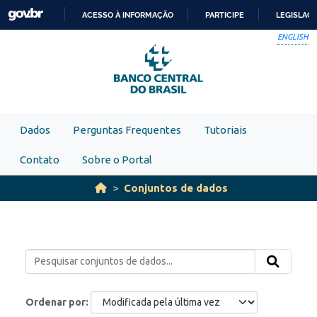
Skip to main content
ACESSO À INFORMAÇÃO
PARTICIPE
LEGISLAÇ
IR
ENGLISH
PARA
O
CONTEÚDO
Dados
Perguntas Frequentes
Tutoriais
Contato
Sobre o Portal
Conjuntos de dados
Ordenar por