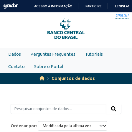
Skip to main content
ACESSO À INFORMAÇÃO
PARTICIPE
LEGISLAÇ
IR
ENGLISH
PARA
O
CONTEÚDO
Dados
Perguntas Frequentes
Tutoriais
Contato
Sobre o Portal
Conjuntos de dados
Ordenar por