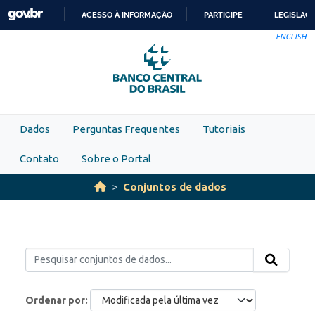
Skip to main content
ACESSO À INFORMAÇÃO
PARTICIPE
LEGISLAÇ
IR
ENGLISH
PARA
O
CONTEÚDO
Dados
Perguntas Frequentes
Tutoriais
Contato
Sobre o Portal
Conjuntos de dados
Ordenar por