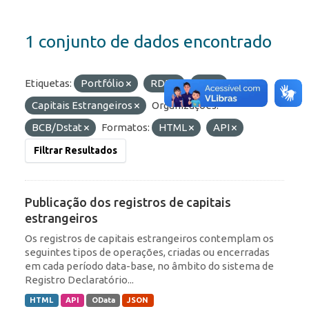
1 conjunto de dados encontrado
Etiquetas:
Portfólio
RDE
IED
Capitais Estrangeiros
Organizações:
BCB/Dstat
Formatos:
HTML
API
Filtrar Resultados
Publicação dos registros de capitais
estrangeiros
Os registros de capitais estrangeiros contemplam os
seguintes tipos de operações, criadas ou encerradas
em cada período data-base, no âmbito do sistema de
Registro Declaratório...
HTML
API
OData
JSON