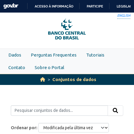
Skip to main content
ACESSO À INFORMAÇÃO
PARTICIPE
LEGISLAÇ
IR
ENGLISH
PARA
O
CONTEÚDO
Dados
Perguntas Frequentes
Tutoriais
Contato
Sobre o Portal
Conjuntos de dados
Ordenar por