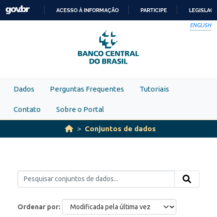
Skip to main content
ACESSO À INFORMAÇÃO
PARTICIPE
LEGISLAÇ
IR
ENGLISH
PARA
O
CONTEÚDO
Dados
Perguntas Frequentes
Tutoriais
Contato
Sobre o Portal
Conjuntos de dados
Ordenar por