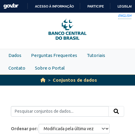
Skip to main content
ACESSO À INFORMAÇÃO
PARTICIPE
LEGISLAÇ
IR
ENGLISH
PARA
O
CONTEÚDO
Dados
Perguntas Frequentes
Tutoriais
Contato
Sobre o Portal
Conjuntos de dados
Ordenar por