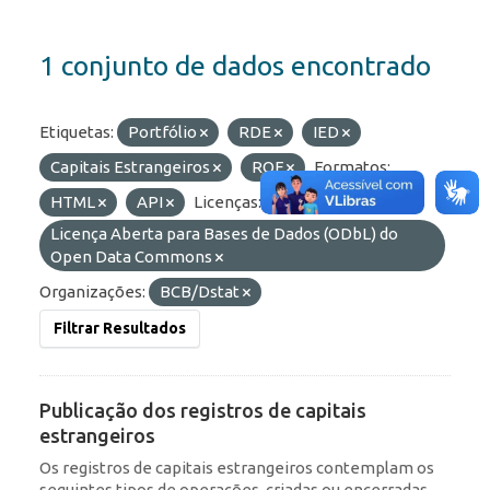
1 conjunto de dados encontrado
Etiquetas:
Portfólio
RDE
IED
Capitais Estrangeiros
ROF
Formatos:
HTML
API
Licenças:
Licença Aberta para Bases de Dados (ODbL) do
Open Data Commons
Organizações:
BCB/Dstat
Filtrar Resultados
Publicação dos registros de capitais
estrangeiros
Os registros de capitais estrangeiros contemplam os
seguintes tipos de operações, criadas ou encerradas