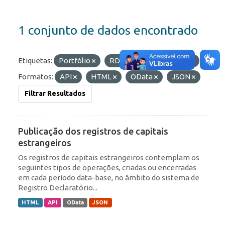
1 conjunto de dados encontrado
Etiquetas:
Portfólio
RDE
IED
ROF
Formatos:
API
HTML
OData
JSON
Filtrar Resultados
Publicação dos registros de capitais
estrangeiros
Os registros de capitais estrangeiros contemplam os
seguintes tipos de operações, criadas ou encerradas
em cada período data-base, no âmbito do sistema de
Registro Declaratório...
HTML
API
OData
JSON