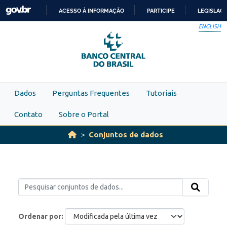
Skip to main content
ACESSO À INFORMAÇÃO
PARTICIPE
LEGISLAÇ
IR
ENGLISH
PARA
O
CONTEÚDO
Dados
Perguntas Frequentes
Tutoriais
Contato
Sobre o Portal
Conjuntos de dados
Ordenar por