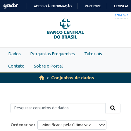
Skip to main content
ACESSO À INFORMAÇÃO
PARTICIPE
LEGISLAÇ
IR
ENGLISH
PARA
O
CONTEÚDO
Dados
Perguntas Frequentes
Tutoriais
Contato
Sobre o Portal
Conjuntos de dados
Ordenar por