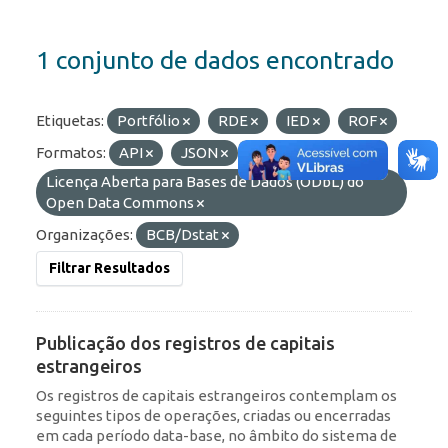
1 conjunto de dados encontrado
Etiquetas:
Portfólio
RDE
IED
ROF
Formatos:
API
JSON
HTML
Licenças:
Licença Aberta para Bases de Dados (ODbL) do
Open Data Commons
Organizações:
BCB/Dstat
Filtrar Resultados
Publicação dos registros de capitais
estrangeiros
Os registros de capitais estrangeiros contemplam os
seguintes tipos de operações, criadas ou encerradas
em cada período data-base, no âmbito do sistema de