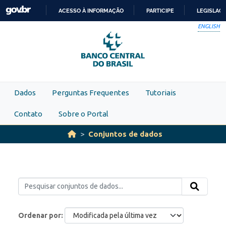
Skip to main content
ACESSO À INFORMAÇÃO
PARTICIPE
LEGISLAÇ
IR
ENGLISH
PARA
O
CONTEÚDO
Dados
Perguntas Frequentes
Tutoriais
Contato
Sobre o Portal
Conjuntos de dados
Ordenar por