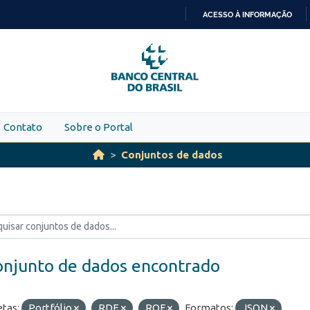
ACESSO À INFORMAÇÃO
IR
PARA
O
CONTEÚDO
Contato
Sobre o Portal
Conjuntos de dados
onjunto de dados encontrado
etas:
Portfólio
RDE
ROF
Formatos:
JSON