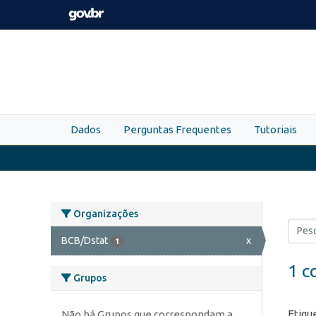
Skip to main content
Dados
Perguntas Frequentes
Tutoriais
Organizações
BCB/Dstat
x
1
1 c
Grupos
Etiqu
Não há Grupos que correspondam a