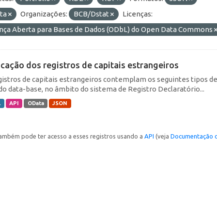
ta
Organizações:
BCB/Dstat
Licenças:
ença Aberta para Bases de Dados (ODbL) do Open Data Commons
icação dos registros de capitais estrangeiros
gistros de capitais estrangeiros contemplam os seguintes tipos d
do data-base, no âmbito do sistema de Registro Declaratório...
L
API
OData
JSON
ambém pode ter acesso a esses registros usando a
API
(veja
Documentação d