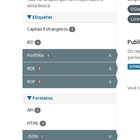
essa busca
ODa
Etiquetas
Lic
Capitais Estrangeiros
1
Publ
IED
1
Os re
Portfólio
x
1
perío
HTM
RDE
x
1
ROF
x
1
Você t
Formatos
API
1
HTML
1
JSON
x
1