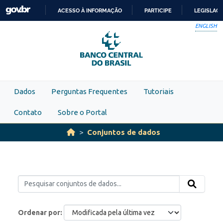
Skip to main content
ACESSO À INFORMAÇÃO
PARTICIPE
LEGISLAÇ
IR
ENGLISH
PARA
O
CONTEÚDO
Dados
Perguntas Frequentes
Tutoriais
Contato
Sobre o Portal
Conjuntos de dados
Ordenar por