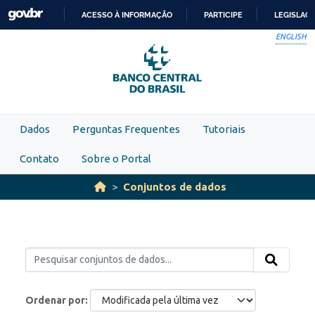
Skip to main content
ACESSO À INFORMAÇÃO
PARTICIPE
LEGISLAÇ
IR
ENGLISH
PARA
O
CONTEÚDO
Dados
Perguntas Frequentes
Tutoriais
Contato
Sobre o Portal
Conjuntos de dados
Ordenar por