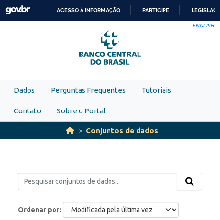
Skip to main content
ACESSO À INFORMAÇÃO
PARTICIPE
LEGISLAÇ
IR
ENGLISH
PARA
O
CONTEÚDO
Dados
Perguntas Frequentes
Tutoriais
Contato
Sobre o Portal
Conjuntos de dados
Ordenar por