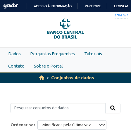
Skip to main content
ACESSO À INFORMAÇÃO
PARTICIPE
LEGISLAÇ
IR
ENGLISH
PARA
O
CONTEÚDO
Dados
Perguntas Frequentes
Tutoriais
Contato
Sobre o Portal
Conjuntos de dados
Ordenar por