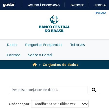
Skip to main content
ACESSO À INFORMAÇÃO
PARTICIPE
LEGISLAÇ
IR
ENGLISH
PARA
O
CONTEÚDO
Dados
Perguntas Frequentes
Tutoriais
Contato
Sobre o Portal
Conjuntos de dados
Ordenar por