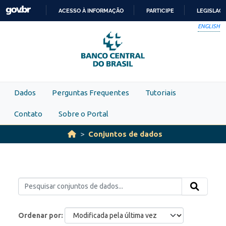
Skip to main content
ACESSO À INFORMAÇÃO
PARTICIPE
LEGISLAÇ
IR
ENGLISH
PARA
O
CONTEÚDO
Dados
Perguntas Frequentes
Tutoriais
Contato
Sobre o Portal
Conjuntos de dados
Ordenar por