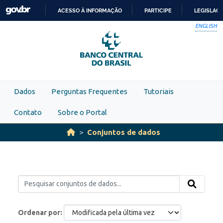
Skip to main content
ACESSO À INFORMAÇÃO
PARTICIPE
LEGISLAÇ
IR
ENGLISH
PARA
O
CONTEÚDO
Dados
Perguntas Frequentes
Tutoriais
Contato
Sobre o Portal
Conjuntos de dados
Ordenar por