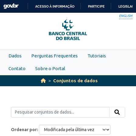
Skip to main content
ACESSO À INFORMAÇÃO
PARTICIPE
LEGISLAÇ
IR
ENGLISH
PARA
O
CONTEÚDO
Dados
Perguntas Frequentes
Tutoriais
Contato
Sobre o Portal
Conjuntos de dados
Ordenar por