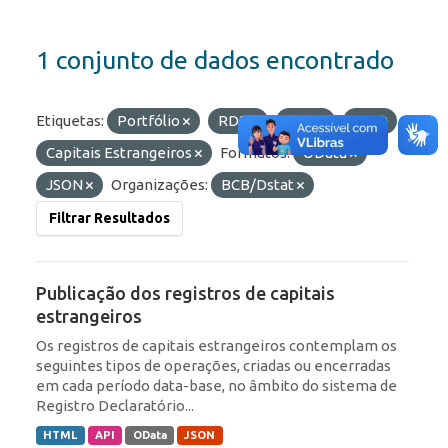
1 conjunto de dados encontrado
Etiquetas:
Portfólio
RDE
ROF
IED
Capitais Estrangeiros
Formatos:
OData
JSON
Organizações:
BCB/Dstat
Filtrar Resultados
Publicação dos registros de capitais
estrangeiros
Os registros de capitais estrangeiros contemplam os
seguintes tipos de operações, criadas ou encerradas
em cada período data-base, no âmbito do sistema de
Registro Declaratório...
HTML
API
OData
JSON