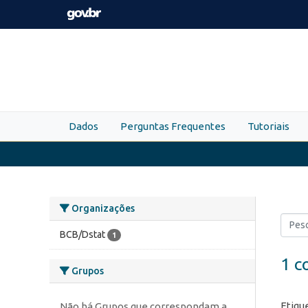
Skip to main content
Dados
Perguntas Frequentes
Tutoriais
Organizações
BCB/Dstat
1
1 c
Grupos
Etiqu
Não há Grupos que correspondam a