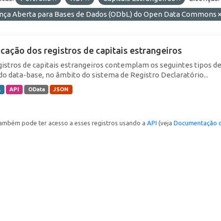
ença Aberta para Bases de Dados (ODbL) do Open Data Commons
icação dos registros de capitais estrangeiros
gistros de capitais estrangeiros contemplam os seguintes tipos d
do data-base, no âmbito do sistema de Registro Declaratório...
L
API
OData
JSON
ambém pode ter acesso a esses registros usando a
API
(veja
Documentação d