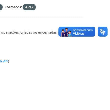
Formatos:
API
e operações, criadas ou encerradas em cada
a API
).