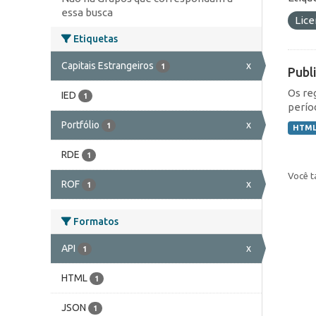
essa busca
Lic
Etiquetas
Capitais Estrangeiros
x
1
Publ
Os re
IED
1
perío
Portfólio
x
1
HTM
RDE
1
Você t
ROF
x
1
Formatos
API
x
1
HTML
1
JSON
1