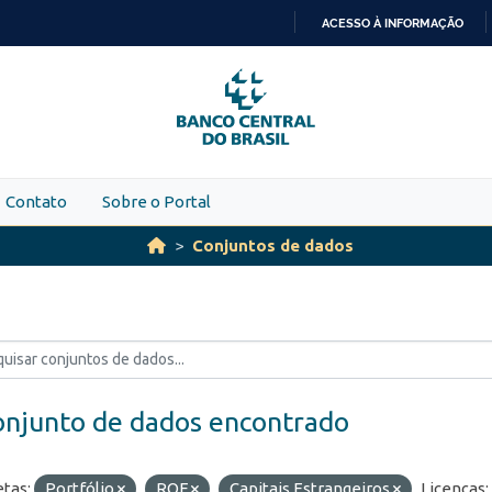
ACESSO À INFORMAÇÃO
IR
PARA
O
CONTEÚDO
Contato
Sobre o Portal
Conjuntos de dados
onjunto de dados encontrado
etas:
Portfólio
ROF
Capitais Estrangeiros
Licenças: