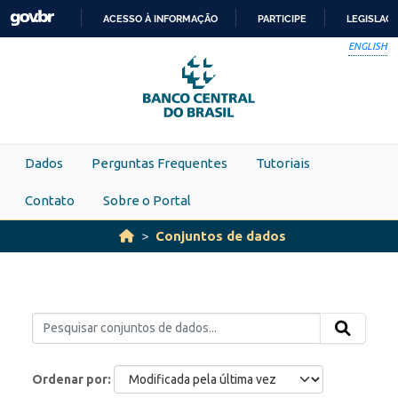
Skip to main content
ACESSO À INFORMAÇÃO
PARTICIPE
LEGISLAÇ
IR
ENGLISH
PARA
O
CONTEÚDO
Dados
Perguntas Frequentes
Tutoriais
Contato
Sobre o Portal
Conjuntos de dados
Ordenar por