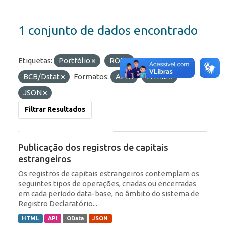
1 conjunto de dados encontrado
Etiquetas:
Portfólio
ROF
Organizações:
BCB/Dstat
Formatos:
API
HTML
JSON
Filtrar Resultados
Publicação dos registros de capitais
estrangeiros
Os registros de capitais estrangeiros contemplam os
seguintes tipos de operações, criadas ou encerradas
em cada período data-base, no âmbito do sistema de
Registro Declaratório...
HTML
API
OData
JSON