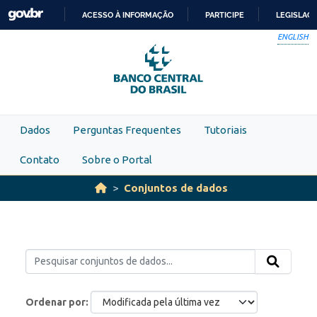
Skip to main content
ACESSO À INFORMAÇÃO
PARTICIPE
LEGISLAÇ
IR
ENGLISH
PARA
O
CONTEÚDO
Dados
Perguntas Frequentes
Tutoriais
Contato
Sobre o Portal
Conjuntos de dados
Ordenar por