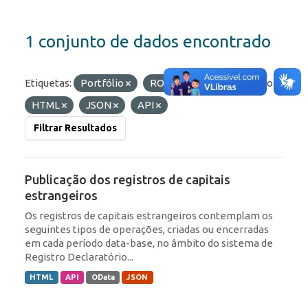
1 conjunto de dados encontrado
Etiquetas:
Portfólio
ROF
IED
Formatos:
HTML
JSON
API
Filtrar Resultados
Publicação dos registros de capitais
estrangeiros
Os registros de capitais estrangeiros contemplam os
seguintes tipos de operações, criadas ou encerradas
em cada período data-base, no âmbito do sistema de
Registro Declaratório...
HTML
API
OData
JSON