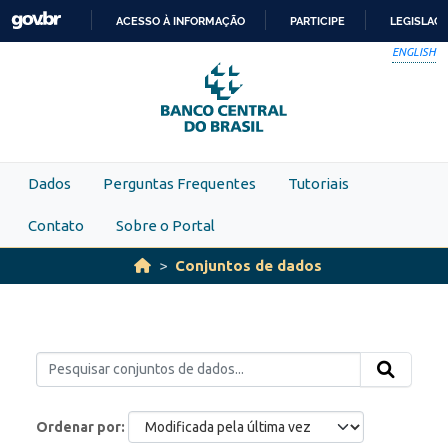
Skip to main content
ACESSO À INFORMAÇÃO
PARTICIPE
LEGISLAÇ
IR
ENGLISH
PARA
O
CONTEÚDO
Dados
Perguntas Frequentes
Tutoriais
Contato
Sobre o Portal
Conjuntos de dados
Ordenar por