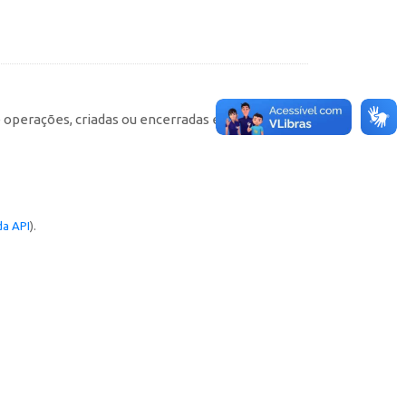
e operações, criadas ou encerradas em cada
a API
).