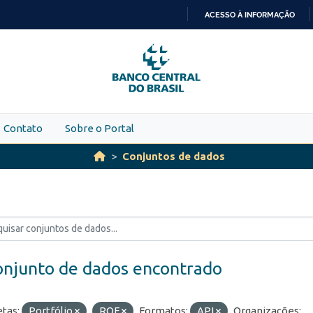
ACESSO À INFORMAÇÃO
IR
PARA
O
CONTEÚDO
Contato
Sobre o Portal
Conjuntos de dados
onjunto de dados encontrado
etas:
Portfólio
ROF
Formatos:
API
Organizações: