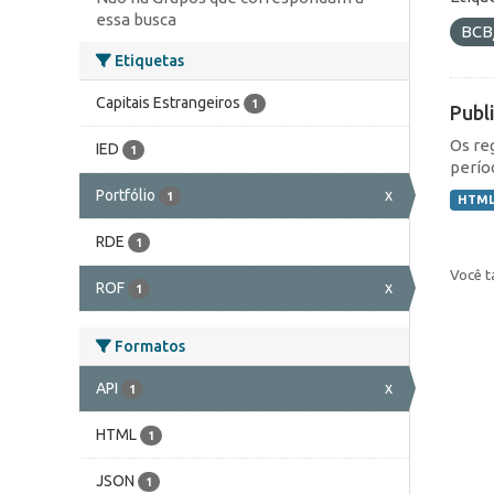
essa busca
BCB
Etiquetas
Capitais Estrangeiros
1
Publ
Os re
IED
1
perío
Portfólio
x
1
HTM
RDE
1
Você t
ROF
x
1
Formatos
API
x
1
HTML
1
JSON
1