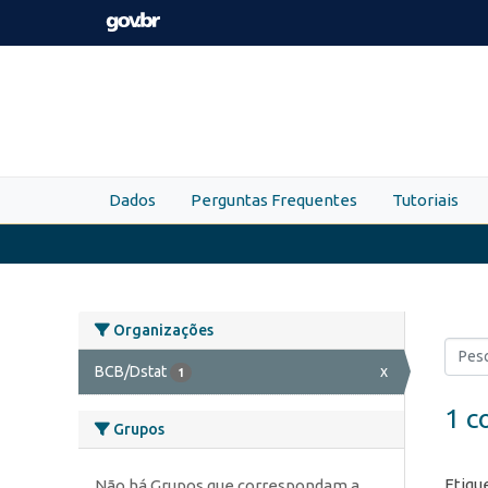
Skip to main content
Dados
Perguntas Frequentes
Tutoriais
Organizações
BCB/Dstat
x
1
1 c
Grupos
Etiqu
Não há Grupos que correspondam a