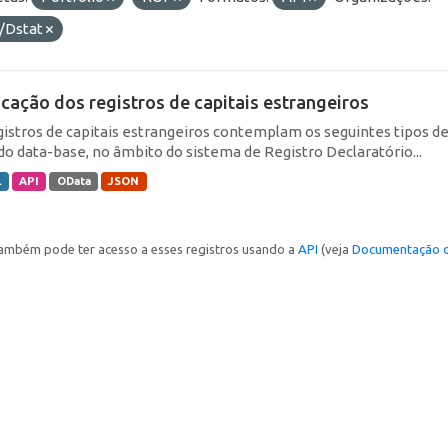
/Dstat
icação dos registros de capitais estrangeiros
gistros de capitais estrangeiros contemplam os seguintes tipos d
do data-base, no âmbito do sistema de Registro Declaratório...
L
API
OData
JSON
ambém pode ter acesso a esses registros usando a
API
(veja
Documentação d