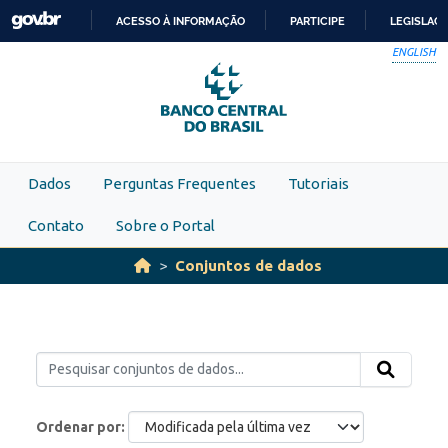
Skip to main content
ACESSO À INFORMAÇÃO
PARTICIPE
LEGISLAÇ
IR
ENGLISH
PARA
O
CONTEÚDO
Dados
Perguntas Frequentes
Tutoriais
Contato
Sobre o Portal
Conjuntos de dados
Ordenar por