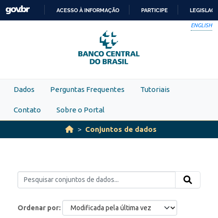
Skip to main content
ACESSO À INFORMAÇÃO
PARTICIPE
LEGISLAÇ
IR
ENGLISH
PARA
O
CONTEÚDO
Dados
Perguntas Frequentes
Tutoriais
Contato
Sobre o Portal
Conjuntos de dados
Ordenar por