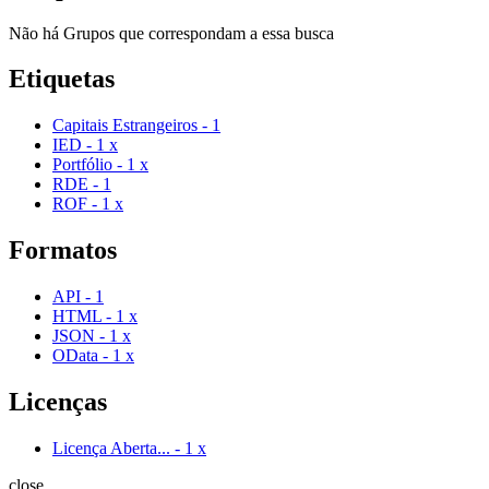
Não há Grupos que correspondam a essa busca
Etiquetas
Capitais Estrangeiros
-
1
IED
-
1
x
Portfólio
-
1
x
RDE
-
1
ROF
-
1
x
Formatos
API
-
1
HTML
-
1
x
JSON
-
1
x
OData
-
1
x
Licenças
Licença Aberta...
-
1
x
close