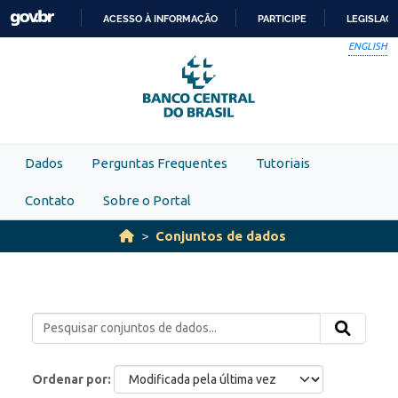
Skip to main content
ACESSO À INFORMAÇÃO
PARTICIPE
LEGISLAÇ
IR
ENGLISH
PARA
O
CONTEÚDO
Dados
Perguntas Frequentes
Tutoriais
Contato
Sobre o Portal
Conjuntos de dados
Ordenar por