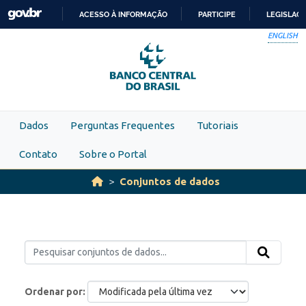
Skip to main content
ACESSO À INFORMAÇÃO
PARTICIPE
LEGISLAÇ
IR
ENGLISH
PARA
O
CONTEÚDO
Dados
Perguntas Frequentes
Tutoriais
Contato
Sobre o Portal
Conjuntos de dados
Ordenar por