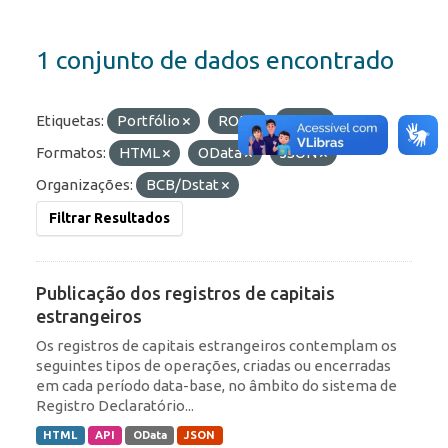
1 conjunto de dados encontrado
Etiquetas:
Portfólio
ROF
RDE
Formatos:
HTML
OData
JSON
Organizações:
BCB/Dstat
Filtrar Resultados
Publicação dos registros de capitais
estrangeiros
Os registros de capitais estrangeiros contemplam os
seguintes tipos de operações, criadas ou encerradas
em cada período data-base, no âmbito do sistema de
Registro Declaratório...
HTML
API
OData
JSON