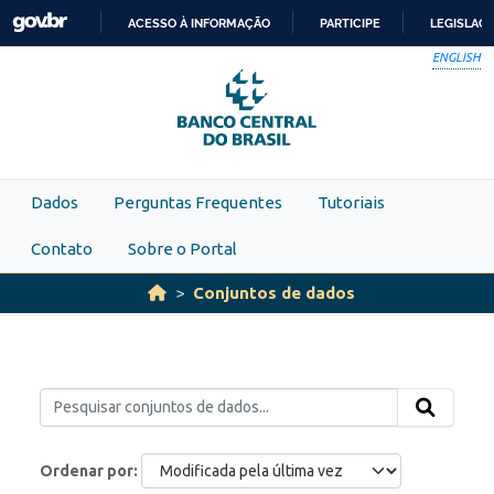
Skip to main content
ACESSO À INFORMAÇÃO
PARTICIPE
LEGISLAÇ
IR
ENGLISH
PARA
O
CONTEÚDO
Dados
Perguntas Frequentes
Tutoriais
Contato
Sobre o Portal
Conjuntos de dados
Ordenar por