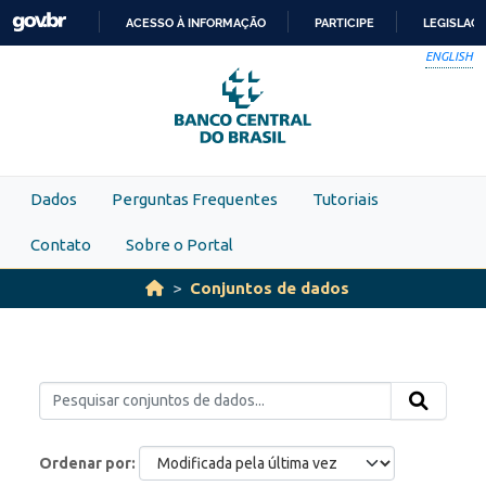
Skip to main content
ACESSO À INFORMAÇÃO
PARTICIPE
LEGISLAÇ
IR
ENGLISH
PARA
O
CONTEÚDO
Dados
Perguntas Frequentes
Tutoriais
Contato
Sobre o Portal
Conjuntos de dados
Ordenar por