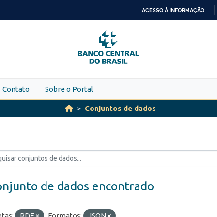
ACESSO À INFORMAÇÃO
IR
PARA
O
CONTEÚDO
Contato
Sobre o Portal
Conjuntos de dados
onjunto de dados encontrado
etas:
RDE
Formatos:
JSON