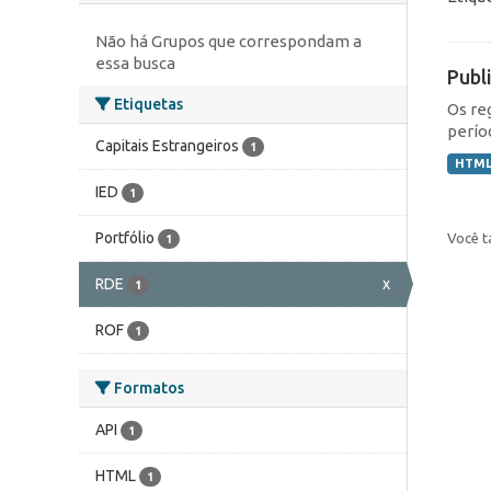
Não há Grupos que correspondam a
essa busca
Publ
Etiquetas
Os re
perío
Capitais Estrangeiros
1
HTM
IED
1
Portfólio
Você t
1
RDE
x
1
ROF
1
Formatos
API
1
HTML
1