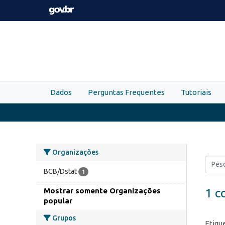
Skip to main content
Dados
Perguntas Frequentes
Tutoriais
Organizações
BCB/Dstat
1
1 c
Mostrar somente Organizações
popular
Grupos
Etiqu