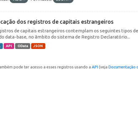
icação dos registros de capitais estrangeiros
gistros de capitais estrangeiros contemplam os seguintes tipos d
do data-base, no âmbito do sistema de Registro Declaratório...
L
API
OData
JSON
ambém pode ter acesso a esses registros usando a
API
(veja
Documentação d