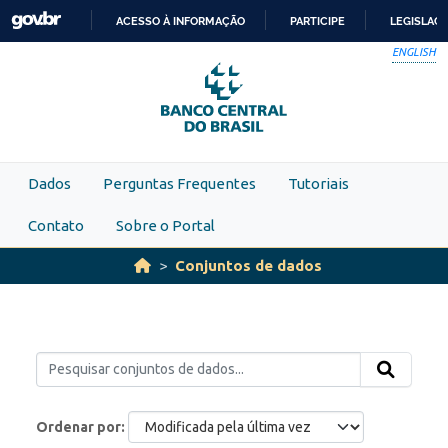
Skip to main content
ACESSO À INFORMAÇÃO
PARTICIPE
LEGISLAÇ
IR
ENGLISH
PARA
O
CONTEÚDO
Dados
Perguntas Frequentes
Tutoriais
Contato
Sobre o Portal
Conjuntos de dados
Ordenar por