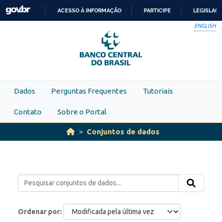
Skip to main content
ACESSO À INFORMAÇÃO
PARTICIPE
LEGISLAÇ
IR
ENGLISH
PARA
O
CONTEÚDO
Dados
Perguntas Frequentes
Tutoriais
Contato
Sobre o Portal
Conjuntos de dados
Ordenar por