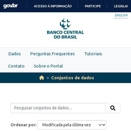
Skip to main content
ACESSO À INFORMAÇÃO
PARTICIPE
LEGISLAÇ
IR
ENGLISH
PARA
O
CONTEÚDO
Dados
Perguntas Frequentes
Tutoriais
Contato
Sobre o Portal
Conjuntos de dados
Ordenar por