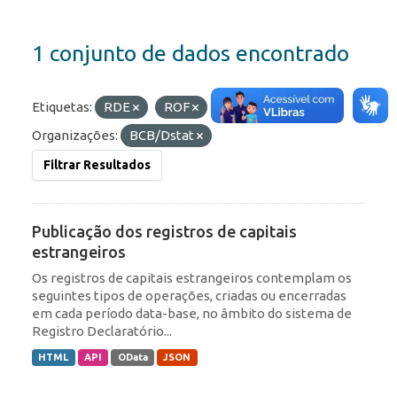
1 conjunto de dados encontrado
Etiquetas:
RDE
ROF
Formatos:
API
Organizações:
BCB/Dstat
Filtrar Resultados
Publicação dos registros de capitais
estrangeiros
Os registros de capitais estrangeiros contemplam os
seguintes tipos de operações, criadas ou encerradas
em cada período data-base, no âmbito do sistema de
Registro Declaratório...
HTML
API
OData
JSON