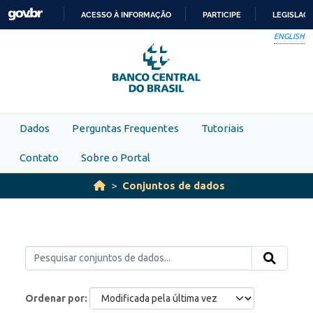
Skip to main content
ACESSO À INFORMAÇÃO
PARTICIPE
LEGISLAÇ
IR
ENGLISH
PARA
O
CONTEÚDO
Dados
Perguntas Frequentes
Tutoriais
Contato
Sobre o Portal
Conjuntos de dados
Ordenar por