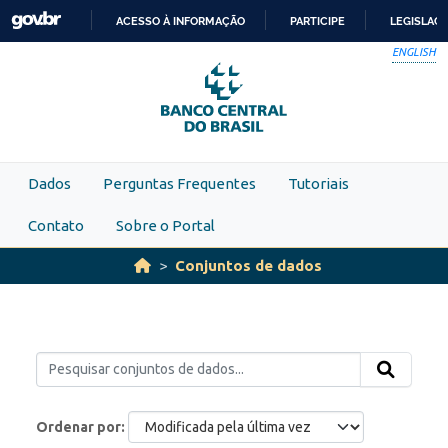
Skip to main content
ACESSO À INFORMAÇÃO
PARTICIPE
LEGISLAÇ
IR
ENGLISH
PARA
O
CONTEÚDO
Dados
Perguntas Frequentes
Tutoriais
Contato
Sobre o Portal
Conjuntos de dados
Ordenar por