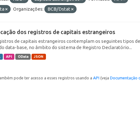
ta
Organizações:
BCB/Dstat
icação dos registros de capitais estrangeiros
gistros de capitais estrangeiros contemplam os seguintes tipos d
do data-base, no âmbito do sistema de Registro Declaratório...
L
API
OData
JSON
ambém pode ter acesso a esses registros usando a
API
(veja
Documentação d