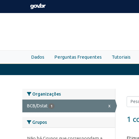
Skip to main content
Dados
Perguntas Frequentes
Tutoriais
Organizações
BCB/Dstat
x
1
1 c
Grupos
Etiqu
Não há Grupos que correspondam a