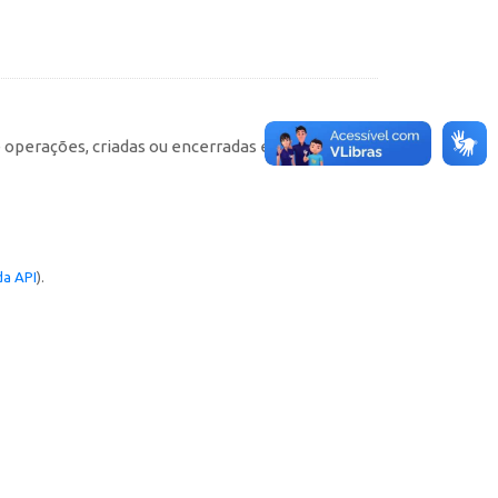
e operações, criadas ou encerradas em cada
a API
).