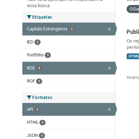
essa busca
ODa
Etiquetas
Capitais Estrangeiros
x
1
Publ
Os re
IED
1
perío
Portfólio
1
HTM
RDE
x
1
Você t
ROF
1
Formatos
API
x
1
HTML
1
JSON
1