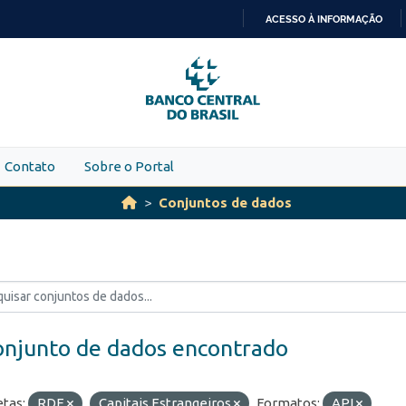
ACESSO À INFORMAÇÃO
IR
PARA
O
CONTEÚDO
Contato
Sobre o Portal
Conjuntos de dados
onjunto de dados encontrado
etas:
RDE
Capitais Estrangeiros
Formatos:
API