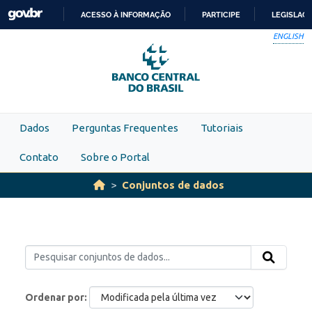
Skip to main content
ACESSO À INFORMAÇÃO
PARTICIPE
LEGISLAÇ
IR
ENGLISH
PARA
O
CONTEÚDO
Dados
Perguntas Frequentes
Tutoriais
Contato
Sobre o Portal
Conjuntos de dados
Ordenar por