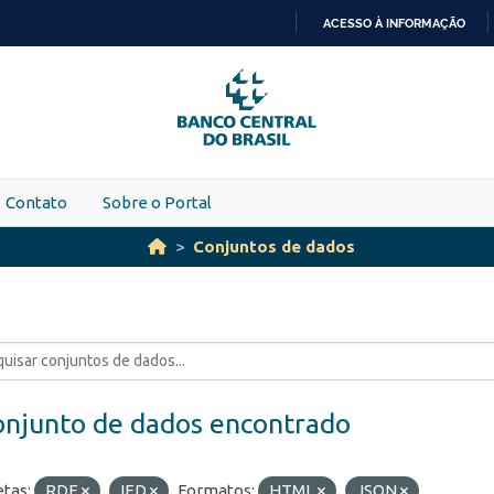
ACESSO À INFORMAÇÃO
IR
PARA
O
CONTEÚDO
Contato
Sobre o Portal
Conjuntos de dados
onjunto de dados encontrado
etas:
RDE
IED
Formatos:
HTML
JSON