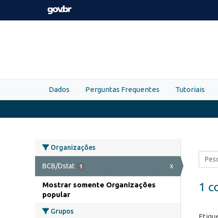
Skip to main content
Dados
Perguntas Frequentes
Tutoriais
Organizações
BCB/Dstat
x
1
1 c
Mostrar somente Organizações
popular
Grupos
Etiqu