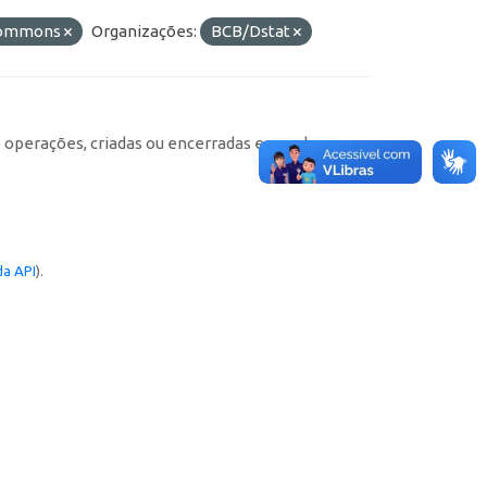
 Commons
Organizações:
BCB/Dstat
e operações, criadas ou encerradas em cada
a API
).