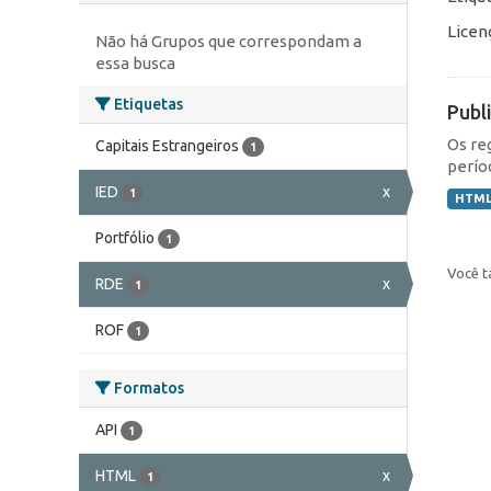
Licen
Não há Grupos que correspondam a
essa busca
Etiquetas
Publ
Os re
Capitais Estrangeiros
1
perío
IED
x
1
HTM
Portfólio
1
Você t
RDE
x
1
ROF
1
Formatos
API
1
HTML
x
1