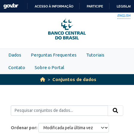
Skip to main content
ACESSO À INFORMAÇÃO
PARTICIPE
LEGISLAÇ
IR
ENGLISH
PARA
O
CONTEÚDO
Dados
Perguntas Frequentes
Tutoriais
Contato
Sobre o Portal
Conjuntos de dados
Ordenar por