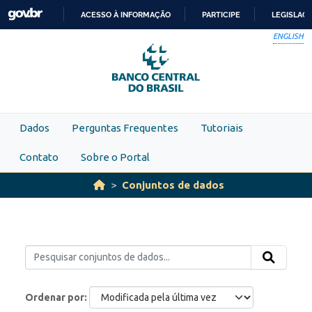
Skip to main content
ACESSO À INFORMAÇÃO
PARTICIPE
LEGISLAÇ
IR
ENGLISH
PARA
O
CONTEÚDO
Dados
Perguntas Frequentes
Tutoriais
Contato
Sobre o Portal
Conjuntos de dados
Ordenar por