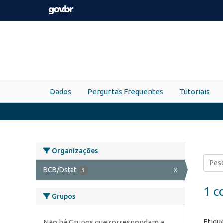
Skip to main content
Dados
Perguntas Frequentes
Tutoriais
Organizações
BCB/Dstat
x
1
1 c
Grupos
Etiqu
Não há Grupos que correspondam a