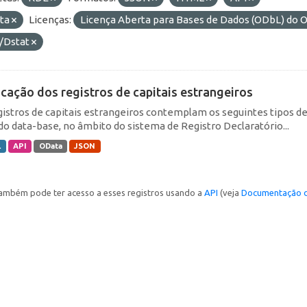
ta
Licenças:
Licença Aberta para Bases de Dados (ODbL) d
/Dstat
icação dos registros de capitais estrangeiros
gistros de capitais estrangeiros contemplam os seguintes tipos d
do data-base, no âmbito do sistema de Registro Declaratório...
L
API
OData
JSON
ambém pode ter acesso a esses registros usando a
API
(veja
Documentação d