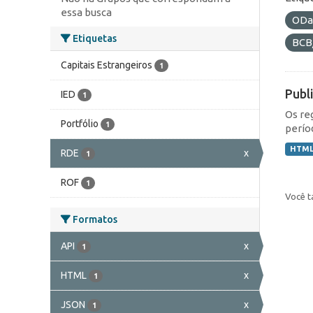
essa busca
ODa
Etiquetas
BCB
Capitais Estrangeiros
1
Publ
IED
1
Os re
Portfólio
1
perío
HTM
RDE
x
1
ROF
1
Você t
Formatos
API
x
1
HTML
x
1
JSON
x
1