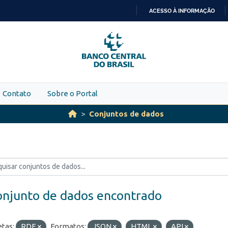
ACESSO À INFORMAÇÃO
IR
PARA
O
CONTEÚDO
Contato
Sobre o Portal
Conjuntos de dados
onjunto de dados encontrado
etas:
RDE
Formatos:
JSON
HTML
API