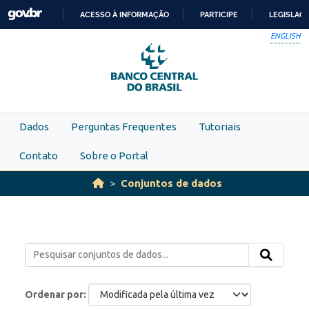
Skip to main content
ACESSO À INFORMAÇÃO
PARTICIPE
LEGISLAÇ
IR
ENGLISH
PARA
O
CONTEÚDO
Dados
Perguntas Frequentes
Tutoriais
Contato
Sobre o Portal
Conjuntos de dados
Ordenar por